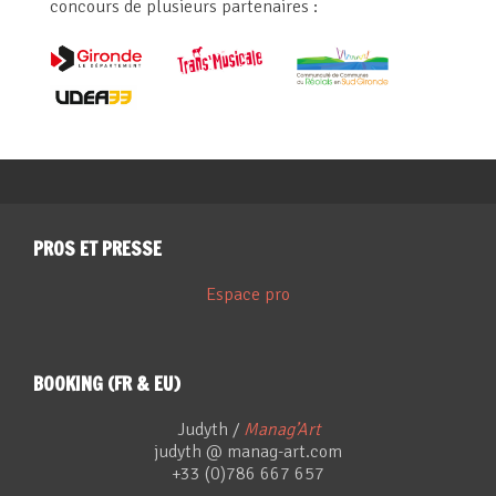
concours de plusieurs partenaires :
PROS ET PRESSE
Espace pro
BOOKING (FR & EU)
Judyth /
Manag’Art
judyth @ manag-art.com
+33 (0)786 667 657