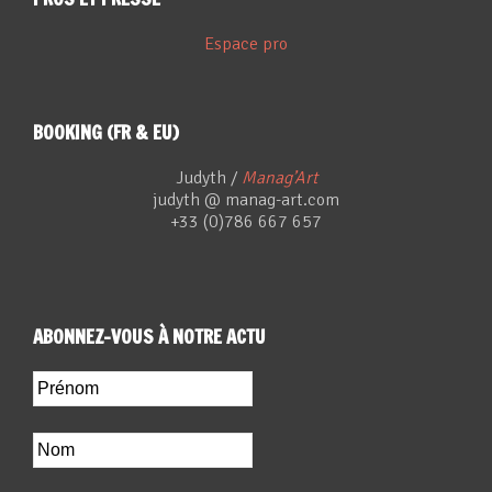
Espace pro
BOOKING (FR & EU)
Judyth /
Manag’Art
judyth @ manag-art.com
+33 (0)786 667 657
ABONNEZ-VOUS À NOTRE ACTU