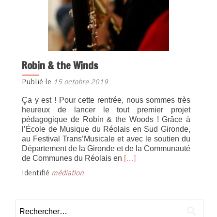
Robin & the Winds
Publié le
15 octobre 2019
Ça y est ! Pour cette rentrée, nous sommes très
heureux de lancer le tout premier projet
pédagogique de Robin & the Woods ! Grâce à
l’École de Musique du Réolais en Sud Gironde,
au Festival Trans’Musicale et avec le soutien du
Département de la Gironde et de la Communauté
En
de Communes du Réolais en
[…]
savoir
Identifié
médiation
plus
surRobin
&
Rechercher :
the
Winds