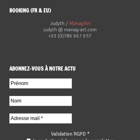
BOOKING (FR & EU)
Judyth /
Manag’Art
judyth @ manag-art.com
+33 (0)786 667 657
ABONNEZ-VOUS À NOTRE ACTU
Validation RGPD
*