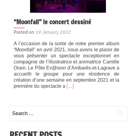
“Moonfall” le concert dessiné
Posted on
19 January 2022
A l’occasion de la sortie de notre premier album
“Moonfall” en avril 2021, nous avons le plaisir de
vous présenter un spectacle exceptionnel en
compagnie de l’illustratrice et animatrice Camille
Orain. Le Pôle Ev@sion d’Ambarès-et-Lagrave a
accueilli le groupe pour une résidence de
création d’une semaine en septembre 2021 et la
Read
première du spectacle a
[…]
more
about
“Moonfall”
Search for:
le
concert
dessiné
RECENT POSTS